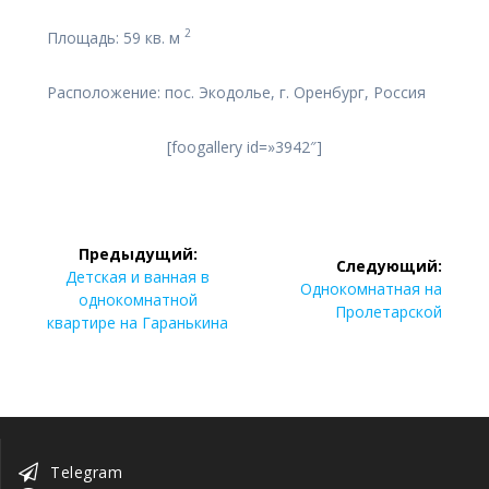
2
Площадь: 59 кв. м
Расположение: пос. Экодолье, г. Оренбург, Россия
[foogallery id=»3942″]
Навигация
Предыдущий:
Следующий:
по
Предыдущая
Детская и ванная в
Следующая
Однокомнатная на
запись:
однокомнатной
запись:
Пролетарской
записям
квартире на Гаранькина
Telegram