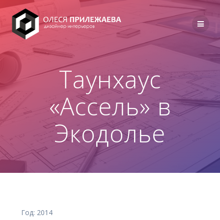
Перейти
к
содержимому
Таунхаус
«Ассель» в
Экодолье
Год: 2014