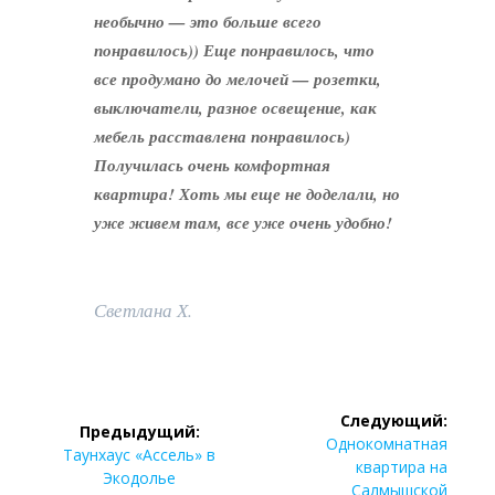
необычно — это больше всего
понравилось)) Еще понравилось, что
все продумано до мелочей — розетки,
выключатели, разное освещение, как
мебель расставлена понравилось)
Получилась очень комфортная
квартира! Хоть мы еще не доделали, но
уже живем там, все уже очень удобно!
Светлана Х.
Навигация
Следующий:
Предыдущий:
по
Следующая
Однокомнатная
Предыдущая
Таунхаус «Ассель» в
запись:
квартира на
запись:
Экодолье
Салмышской