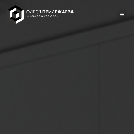
Перейти
к
содержимому