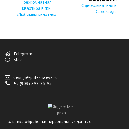
по
Предыдущая
Трехкомнатная
Следующая
Однокомнатная в
запись:
квартира в ЖК
запись:
Салехарде
записям
«Любимый квартал»
Telegram
Max
design@prilezhaeva.ru
+7 (903) 398-86-95
Политика обработки персональных данных