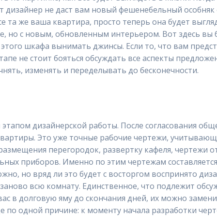
 дизайнер не даст вам новый фешенебельный особняк с
е та же ваша квартира, просто теперь она будет выгля
, но с новым, обновленным интерьером. Вот здесь вы б
из этого шкафа вынимать джинсы. Если то, что вам предс
тапе не стоит бояться обсуждать все аспекты предложе
чнять, изменять и переделывать до бесконечности.
 этапом дизайнерской работы. После согласования общ
квартиры. Это уже точные рабочие чертежи, учитываю
азмещения перегородок, развертку кафеля, чертежи 
ных приборов. Именно по этим чертежам составляется 
ожно, но вряд ли это будет с восторгом воспринято диз
 заново всю комнату. Единственное, что подлежит обсу
вас в долговую яму до скончания дней, их можно замени
ще по одной причине: к моменту начала разработки черт