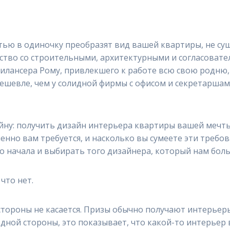
тью в одиночку преобразят вид вашей квартиры, не су
нтство со строительными, архитектурными и согласова
лансера Рому, привлекшего к работе всю свою родню, 
ешевле, чем у солидной фирмы с офисом и секретаршами
ну: получить дизайн интерьера квартиры вашей мечты
 именно вам требуется, и насколько вы сумеете эти треб
о начала и выбирать того дизайнера, который нам бол
 что нет.
й стороны не касается. Призы обычно получают интерье
одной стороны, это показывает, что какой-то интерьер 