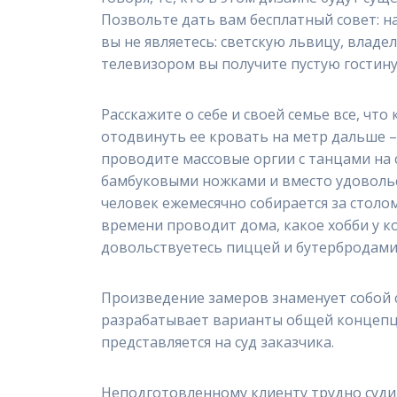
Позвольте дать вам бесплатный совет: н
вы не являетесь: светскую львицу, влад
телевизором вы получите пустую гостину
Расскажите о себе и своей семье все, чт
отодвинуть ее кровать на метр дальше – 
проводите массовые оргии с танцами на с
бамбуковыми ножками и вместо удовольст
человек ежемесячно собирается за столом
времени проводит дома, какое хобби у ко
довольствуетесь пиццей и бутербродами,
Произведение замеров знаменует собой с
разрабатывает варианты общей концепции
представляется на суд заказчика.
Неподготовленному клиенту трудно судит