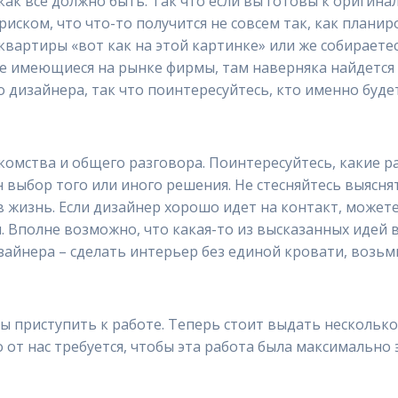
как все должно быть. Так что если вы готовы к оригин
риском, что что-то получится не совсем так, как план
 квартиры «вот как на этой картинке» или же собирает
е имеющиеся на рынке фирмы, там наверняка найдется т
дизайнера, так что поинтересуйтесь, кто именно будет
акомства и общего разговора. Поинтересуйтесь, какие 
н выбор того или иного решения. Не стесняйтесь выясн
 в жизнь. Если дизайнер хорошо идет на контакт, может
 Вполне возможно, что какая-то из высказанных идей ва
зайнера – сделать интерьер без единой кровати, возьм
ы приступить к работе. Теперь стоит выдать несколько 
 от нас требуется, чтобы эта работа была максимально