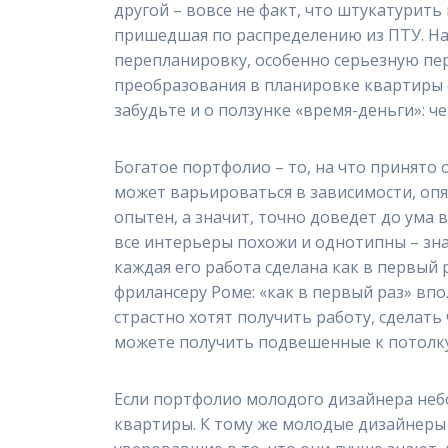
другой – вовсе не факт, что штукатурить
пришедшая по распределению из ПТУ. Нал
перепланировку, особенно серьезную пер
преобразования в планировке квартиры с
забудьте и о ползунке «время-деньги»: 
Богатое портфолио – то, на что принято 
может варьироваться в зависимости, опя
опытен, а значит, точно доведет до ума
все интерьеры похожи и однотипны – зна
каждая его работа сделана как в первый
фрилансеру Роме: «как в первый раз» впо
страстно хотят получить работу, сделать
можете получить подвешенные к потолку 
Если портфолио молодого дизайнера небо
квартиры. К тому же молодые дизайнеры 