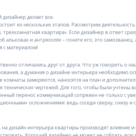
 дизайнер делает все.
стоит из нескольких этапов. Рассмотрим деятельность 
м, трехкомнатная квартира». Если дизайнер в ответ сра
об альковах и антресолях – гоните его, это самозванец
я с материалом!
венно отличались друг от друга. Что уж говорить о н
рования, а думания о дизайне интерьера необходимо ос
е комнаты замеряются, наносятся на план и дополните
я технических чертежей. Для того, чтобы были учтены в
енный перенос коммуникаций сопряжен не только с ув
ционными» осложнениями: ведь соседи сверху, снизу и с
на дизайн интерьера квартиры производят влияние и
уществовать. Хороший дизайнер не может не собрать в