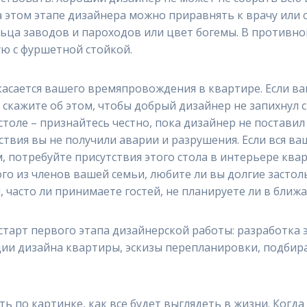
а этом этапе дизайнера можно приравнять к врачу или 
ельца заводов и пароходов или цвет богемы. В противн
ю с фуршетной стойкой.
о касается вашего времяпровождения в квартире. Если ва
скажите об этом, чтобы добрый дизайнер не запихнул с
толе – признайтесь честно, пока дизайнер не поставил
вия вы не получили аварии и разрушения. Если вся ва
, потребуйте присутствия этого стола в интерьере квар
го из членов вашей семьи, любите ли вы долгие застол
 часто ли принимаете гостей, не планируете ли в ближ
тарт первого этапа дизайнерской работы: разработка 
 дизайна квартиры, эскизы перепланировки, подбирает
ь по картинке, как все будет выглядеть в жизни. Когд