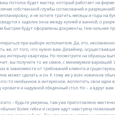
 ваш потолок будет мастер, который работает на фирме с
ичие собственной службы согласований и разрешений? Д
епланировку, и не хотите тратить месяцы и годы на бу
ведутся к заделке окна между кухней и ванной, о разр
чем быстрее будут оформлены документы, тем сильнее п
опираться при выборе исполнителя. Да, это, несомненн
ть же, от того, что нужно вам. Дизайнер, осуществивш
 ваш интерьер квартиры. Но посмотрите на образцы вы
чит, вы получите то же самое, с минимумом вариаций. 
 раз в зависимости от требований клиента и существую
лне может сделать и он. К тому же у всех новичков обыч
 что-то необычное и интересное, воплотить свои идеи в 
кровати и надувной обеденный стол. Но – а вдруг вам э
гато – будьте уверены, там уже приготовлено местечк
обычно более гибки и скорее идут навстречу пожелания