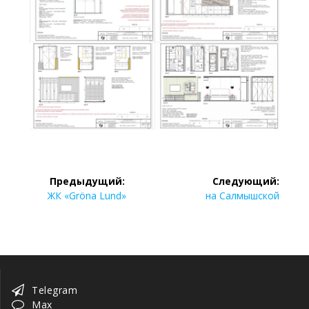
Навигация
Предыдущий:
Следующий:
по
Предыдущая
Следующая
ЖК «Gröna Lund»
на Салмышской
запись:
запись:
записям
Telegram
Max