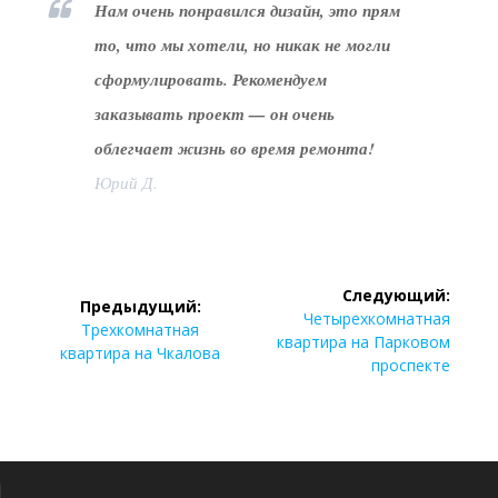
Нам очень понравился дизайн, это прям
то, что мы хотели, но никак не могли
сформулировать. Рекомендуем
заказывать проект — он очень
облегчает жизнь во время ремонта!
Юрий Д.
Навигация
Следующий:
Предыдущий:
по
Следующая
Четырехкомнатная
Предыдущая
Трехкомнатная
запись:
квартира на Парковом
запись:
квартира на Чкалова
записям
проспекте